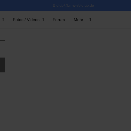
club@bmw-v8-club.de
Fotos / Videos
Forum
Mehr...