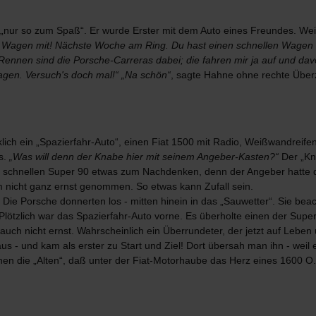
„nur so zum Spaß“. Er wurde Erster mit dem Auto eines Freundes. Weit 
 Wagen mit! Nächste Woche am Ring. Du hast einen schnellen Wagen 
Rennen sind die Porsche-Carreras dabei; die fahren mir ja auf und dav
agen. Versuch's doch mal!“
„Na schön“
, sagte Hahne ohne rechte Über
rklich ein „Spazierfahr-Auto“, einen Fiat 1500 mit Radio, Weißwandreife
s.
„Was will denn der Knabe hier mit seinem Angeber-Kasten?“
Der „Kn
ren schnellen Super 90 etwas zum Nachdenken, denn der Angeber hatte d
em nicht ganz ernst genommen. So etwas kann Zufall sein.
. Die Porsche donnerten los - mitten hinein in das „Sauwetter“. Sie be
t! Plötzlich war das Spazierfahr-Auto vorne. Es überholte einen der S
ch nicht ernst. Wahrscheinlich ein Überrundeter, der jetzt auf Leben u
us - und kam als erster zu Start und Ziel! Dort übersah man ihn - weil e
en die „Alten“, daß unter der Fiat-Motorhaube das Herz eines 1600 O.