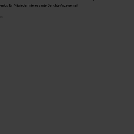
enlos für Mitglieder Interessante Berichte Anzeigenteil.
n..