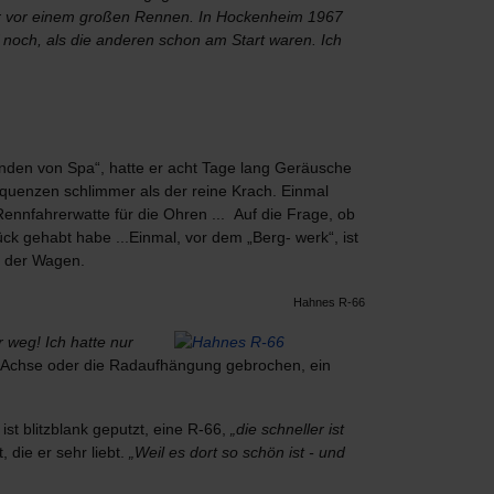
r vor einem großen Rennen. In Hockenheim 1967
 noch, als die anderen schon am Start waren. Ich
nden von Spa“, hatte er acht Tage lang Geräusche
equenzen schlimmer als der reine Krach. Einmal
Rennfahrerwatte für die Ohren ... Auf die Frage, ob
ück gehabt habe ...Einmal, vor dem „Berg- werk“, ist
s der Wagen.
Hahnes R-66
r weg! Ich hatte nur
ne Achse oder die Radaufhängung gebrochen, ein
ist blitzblank geputzt, eine R-66,
„die schneller ist
 die er sehr liebt.
„Weil es dort so schön ist - und