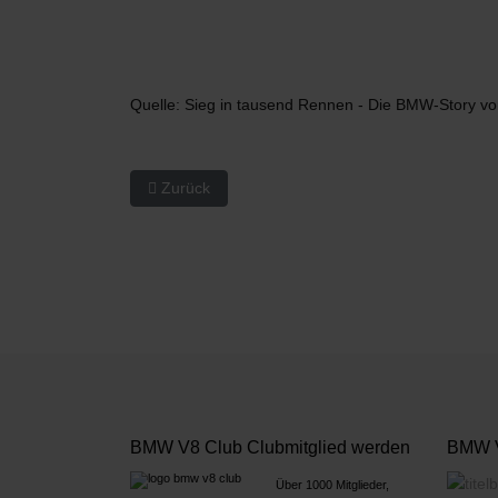
Quelle: Sieg in tausend Rennen - Die BMW-Story vo
Vorheriger Beitrag: Alpina
Zurück
BMW V8 Club Clubmitglied werden
BMW V
Über 1000 Mitglieder,