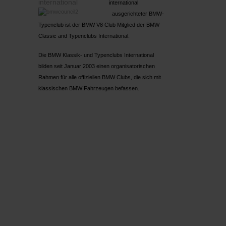
international
ausgerichteter BMW-
Typenclub ist der BMW V8 Club Mitglied der BMW
Classic and Typenclubs International.
Die BMW Klassik- und Typenclubs International
bilden seit Januar 2003 einen organisatorischen
Rahmen für alle offiziellen BMW Clubs, die sich mit
klassischen BMW Fahrzeugen befassen.