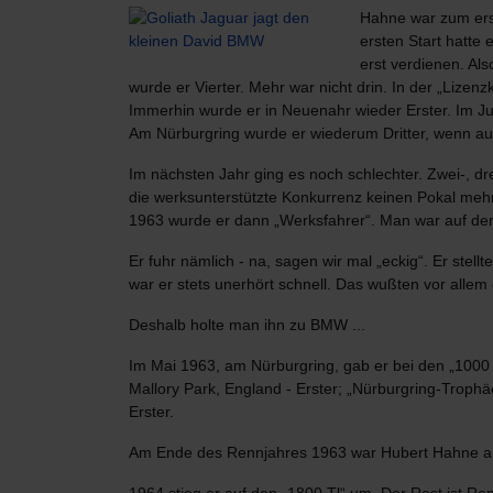
Hahne war zum erst
ersten Start hatte 
erst verdienen. Al
wurde er Vierter. Mehr war nicht drin. In der „Lizen
Immerhin wurde er in Neuenahr wieder Erster. Im Juli
Am Nürburgring wurde er wiederum Dritter, wenn auc
Im nächsten Jahr ging es noch schlechter. Zwei-, dr
die werksunterstützte Konkurrenz keinen Pokal meh
1963 wurde er dann „Werksfahrer“. Man war auf de
Er fuhr nämlich - na, sagen wir mal „eckig“. Er stel
war er stets unerhört schnell. Das wußten vor allem 
Deshalb holte man ihn zu BMW ...
Im Mai 1963, am Nürburgring, gab er bei den „1000 
Mallory Park, England - Erster; „Nürburgring-Trophä
Erster.
Am Ende des Rennjahres 1963 war Hubert Hahne auf