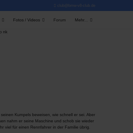
club@bmw-v8-club.de
Fotos / Videos
Forum
Mehr...
 seinen Kumpels beweisen, wie schnell er sei. Aber
lossen nahm er seine Maschine und schob sie wieder
 viel für einen Rennfahrer in der Familie übrig.