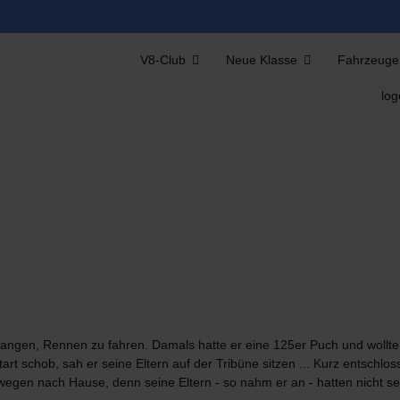
V8-Club
Neue Klasse
Fahrzeuge
nfangen, Rennen zu fahren. Damals hatte er eine 125er Puch und wollte
art schob, sah er seine Eltern auf der Tribüne sitzen ... Kurz entsch
gen nach Hause, denn seine Eltern - so nahm er an - hatten nicht sehr