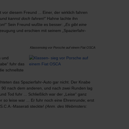
vor diesem Freund ... Einer, der wirklich fahren
und kannst doch fahren!“
Hahne lachte ihn
on!“
Sein Freund wußte es besser:
„Es gibt eine
zeugung und erschien mit seinem „Spazierfahr-
Klassensieg vor Porsche auf einem Fiat OSCA
n und
abe“ fuhr das
ie schnellste
achteten das Spazierfahr-Auto gar nicht. Der Knabe
uper 90 nach dem anderen, und nach zwei Runden lag
nd Tod fuhr ... Schließlich war der „Leise“ ganz
r so leise war ... Er fuhr noch eine Ehrenrunde; erst
S.C.A.-Maserati steckte!
(Anm. des Webmsters: