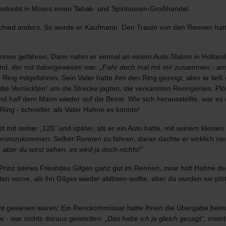
 betreibt in Moers einen Tabak- und Spirituosen-Großhandel.
schied anders. So wurde er Kaufmann. Den Traum von den Rennen hatte 
ennen gefahren. Dann nahm er einmal an einem Auto-Slalom in Holland
und, der mit dabeigewesen war:
„Fahr doch mal mit mir zusammen - am 
Ring mitgefahren. Sein Vater hatte ihm den Ring gezeigt, aber er ließ 
die Verrückten“ um die Strecke jagten, die verkannten Renngenies. Plö
nd half dem Mann wieder auf die Beine. Wie sich herausstellte, war e
ing - schneller, als Vater Hahne es konnte!
mit seiner „125“ und später, als er ein Auto hatte, mit seinem kleinen 
herumzukommen. Selber Rennen zu fahren, daran dachte er wirklich nie
 aber du wirst sehen, es wird ja doch nichts!“
rinz seines Freundes Gilges ganz gut im Rennen, zwar holt Hahne den
 vorne, als ihn Gilges wieder ablösen wollte, aber da wurden sie plötz
Recht gewesen waren: Ein Rennkommissar hatte ihnen die Übergabe bei
e - war nichts daraus geworden.
„Das habe ich ja gleich gesagt“
, mein