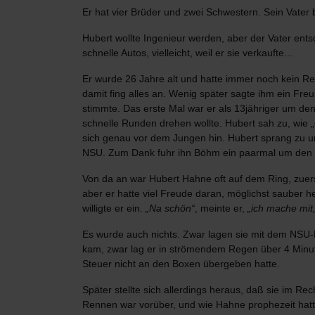
Er hat vier Brüder und zwei Schwestern. Sein Vater
Hubert wollte Ingenieur werden, aber der Vater ent
schnelle Autos, vielleicht, weil er sie verkaufte...
Er wurde 26 Jahre alt und hatte immer noch kein R
damit fing alles an. Wenig später sagte ihm ein Fre
stimmte. Das erste Mal war er als 13jähriger um den 
schnelle Runden drehen wollte. Hubert sah zu, wie „
sich genau vor dem Jungen hin. Hubert sprang zu u
NSU. Zum Dank fuhr ihn Böhm ein paarmal um den R
Von da an war Hubert Hahne oft auf dem Ring, zuerst 
aber er hatte viel Freude daran, möglichst sauber 
willigte er ein.
„Na schön“
, meinte er,
„ich mache mit,
Es wurde auch nichts. Zwar lagen sie mit dem NSU-P
kam, zwar lag er in strömendem Regen über 4 Minuten
Steuer nicht an den Boxen übergeben hatte.
Später stellte sich allerdings heraus, daß sie im 
Rennen war vorüber, und wie Hahne prophezeit hatt