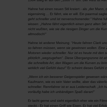
1964 stieg er auf den „1800 Tl“ um. Der Rest ist Ren
Hahne hat einen neuen Stil kreiert - als „der Mann, de
eigensinnig ... Er fährt, wie er will. Ein paarmal s
geht schneller und ist nervenschonender.“
Hahne fuh
wissen:
„Hahne fährt eigentlich einen ganz alten Sti
nicht wußten, wie sie die riesigen Dinger um die Ku
altmodisch!“
Hahne ist anderer Meinung:
“Heute fahren Clark und
so fahren müssen, wenn sie gewinnen wollen. Eine Zei
Motoren wieder schneller. Nur ist es heute mit den 
plötzlich „wegzugehen“. Diese Übergangszone ist al
die schnellste Art, den Wagen um die Kurven zu bri
wirklich viel Gefühl dazu!“
Er scheint dieses Gefühl 
„Wenn ich ein besserer Geigenspieler gewesen wäre
Kaufmann, wie es sein Vater wollte, aber das väter
schneller. Rennfahrer ist er aus Leidenschaft.
„Ich h
vorläufig habe ich unbändigen Spaß daran!“
Er lacht gerne und sieht eigentlich eher wie ein F
steckt.- Er hat einen Griff wie Eisen. Er hat viel Erf