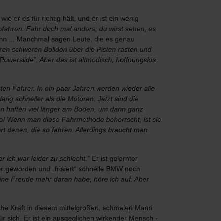
ie er es für richtig hält, und er ist ein wenig
tofahren. Fahr doch mal anders; du wirst sehen, es
nn ... Manchmal sagen Leute, die es genau
ihren schweren Boliden über die Pisten rasten und
Powerslide”. Aber das ist altmodisch, hoffnungslos
ten Fahrer. In ein paar Jahren werden wieder alle
ang schneller als die Motoren. Jetzt sind die
iten haften viel länger am Boden, um dann ganz
iko! Wenn man diese Fahrmethode beherrscht, ist sie
rt denen, die so fahren. Allerdings braucht man
er ich war leider zu schlecht.“
Er ist gelernter
er geworden und „frisiert“ schnelle BMW noch
ine Freude mehr daran habe, höre ich auf. Aber
lche Kraft in diesem mittelgroßen, schmalen Mann
 für sich. Er ist ein ausgeglichen wirkender Mensch -