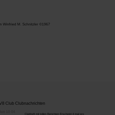
n Winfried M. Schnitzler ©1967
8 Club Clubnachrichten
Clubheft mit tollen Berichten Erscheint 4 mal pro