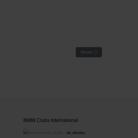
Nächster Beitrag: Nürburgrin
Weiter
BMW Clubs International
Als offizieller,