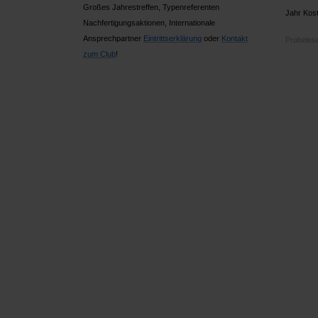
Großes Jahrestreffen, Typenreferenten
Jahr Kost
Nachfertigungsaktionen, Internationale
Ansprechpartner
Ein
trittserklärung
oder
Kontakt
Probelese
zum Club
!