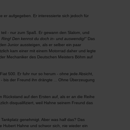
er aufgegeben. Er interessierte sich jedoch für
 teil - nur zum Spaß. Er gewann den Slalom, und
Ring! Den kennst du doch in- und auswendig!“
Das
den Junior aussteigen, als er selber ein paar
tzlich kam einer mit einem Motorrad daher und legte
s der Mechaniker des Deutschen Meisters Böhm auf
Fiat 500. Er fuhr nur so herum - ohne jede Absicht,
 - bis der Freund ihn drängte ... Ohne Überzeugung
 Rückstand auf den Ersten auf, als er an die Reihe
lich disqualifiziert, weil Hahne seinem Freund das
m Tankplatz genehmigt. Aber was half das? Das
te Hubert Hahne und schwor sich, nie wieder ein