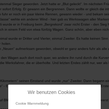
enmal Sieger geworden. Jetzt hatte er „Blut geleckt“. Im nächsten Frü
er sofort Erfolg. Er gewann ein Bergrennen. Dann wollte er gleich die i
so fuhr er noch ein paar kleine Rennen, gewann wieder - und bekam sei
zklasse“ wehte ein anderer Wind - hier gab es Werkswagen aller Marken, 
 wurde er in Freiburg beim „Bergrekord“ zwar nicht Erster - den Sieg ho
h in einem Feld von etwa fünfzig Wagen. Ganz schön, aber eben nicht 
eimal wurde er Dritter und Vierter, einmal Zweiter. Es hatte keinen Si
r holen.
n „Neuen“ aufmerksam geworden, obwohl er ganz anders fuhr als alle 
lte den Wagen auch dort noch quer, wo andere ihn rund durch die Kurven 
die Werksfahrer, die er überholte. Und letzten Endes zählt nur, wer al
Kilometern“ seinen Einstand und wurde „nur“ Zweiter. Dann begann ein
e“ - Erster; Zandvoort Trophy - Erster; Timmelsjoch-Bergrennen - Erst
Wir benutzen Cookies
 BMW 700 „ex aequo“ mit Peter Lindner Europapokal-Sieger. Vorerst 
Cookie Warnmeldung