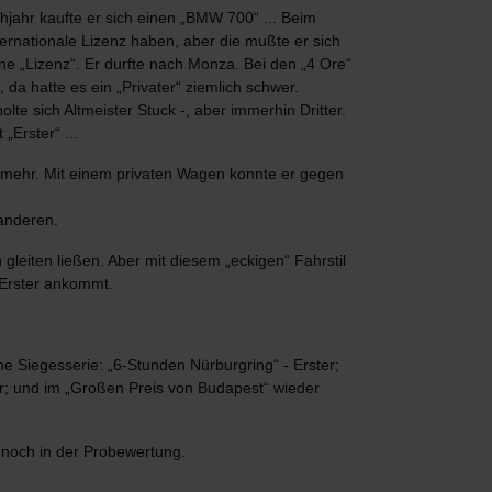
hjahr kaufte er sich einen „BMW 700“ ... Beim
nternationale Lizenz haben, aber die mußte er sich
ne „Lizenz“. Er durfte nach Monza. Bei den „4 Ore“
da hatte es ein „Privater“ ziemlich schwer.
lte sich Altmeister Stuck -, aber immerhin Dritter.
„Erster“ ...
nn mehr. Mit einem privaten Wagen konnte er gegen
anderen.
gleiten ließen. Aber mit diesem „eckigen“ Fahrstil
s Erster ankommt.
e Siegesserie: „6-Stunden Nürburgring“ - Erster;
er; und im „Großen Preis von Budapest“ wieder
noch in der Probewertung.