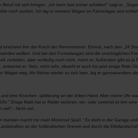
n Beruf mit sich bringen. „Ich kann fast immer schlafen!“ sagt er.
„Soga
ußte mich suchen. Ich lag in meinem Wagen im Fahrerlager und schlief
 erscheint ihm der Krach der Rennmotoren. Einmal, nach den „24 Stu
chwinden wollten. Und bei den Formelwagen sind die unerträglichen Fr
ß verleiden, aber vorläufig noch nicht, meint er. Außerdem gibt es ja 
antwortet er: Nein, nicht sehr, obwohl er auch bis jetzt einige Male Gl
 der Wagen weg. Als Hahne wieder zu sich kam, lag er ganzwoanders al
ung und eine Knochen- splitterung an der linken Hand. Aber meine Uhr wa
Uhr.“
Einige Male hat er Räder verloren, ein- oder zweimal ist ihm ei
viel? - Nicht viel ...
am meisten macht mir mein Motorrad Spaß.“
Es steht in der Garage und 
Landstraßen an der holländischen Grenze und durch die Eifellandschaft,