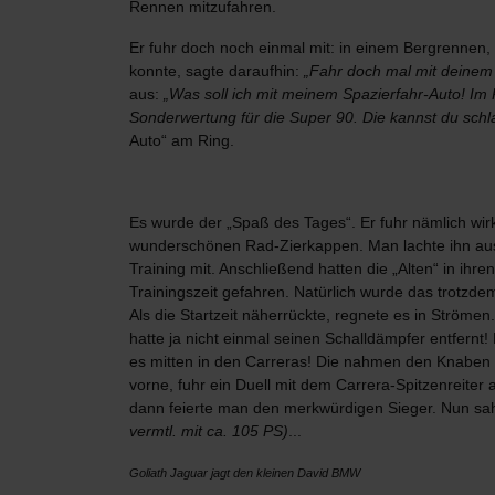
Rennen mitzufahren.
Er fuhr doch noch einmal mit: in einem Bergrennen, 
konnte, sagte daraufhin:
„Fahr doch mal mit deinem
aus:
„Was soll ich mit meinem Spazierfahr-Auto! Im 
Sonderwertung für die Super 90. Die kannst du schl
Auto“ am Ring.
Es wurde der „Spaß des Ta
ges“. Er fuhr nämlich wi
wunderschönen Rad-Zierkappen. Man lachte ihn au
Training mit. Anschließend hatten die „Alten“ in ih
Trainingszeit gefahren. Natürlich wurde das trotzd
Als die Startzeit näherrückte, regnete es in Strömen
hatte ja nicht einmal seinen Schalldämpfer entfern
es mitten in den Carreras! Die nahmen den Knaben au
vorne, fuhr ein Duell mit dem Carrera-Spitzenreiter a
dann feierte man den merkwürdigen Sieger. Nun sah
vermtl. mit ca. 105 PS)
...
Goliath Jaguar jagt den kleinen David BMW