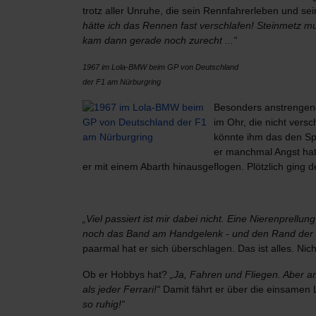
trotz aller Unruhe, die sein Rennfahrerleben und sei
hätte ich das Rennen fast verschlafen! Steinmetz m
kam dann gerade noch zurecht ...“
1967 im Lola-BMW beim GP von Deutschland
der F1 am Nürburgring
Besonders anstrengend
im Ohr, die nicht vers
könnte ihm das den Spa
er manchmal Angst hat, 
er mit einem Abarth hinausgeflogen. Plötzlich ging
„Viel passiert ist mir dabei nicht. Eine Nierenprell
noch das Band am Handgelenk - und den Rand der 
paarmal hat er sich überschlagen. Das ist alles. Nicht 
Ob er Hobbys hat?
„Ja, Fahren und Fliegen. Aber 
als jeder Ferrari!“
Damit fährt er über die einsamen 
so ruhig!“