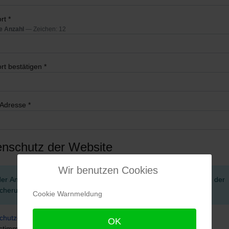
rt
*
e Anzahl
— Zeichen: 12
rt bestätigen
*
-Adresse
*
enschutz der Website
Wir benutzen Cookies
der Anmeldung wird der Datenschutzerklärung dieser Website und der
cherung der übermittelten Daten zugestimmt.
Cookie Warnmeldung
chutzerklärung
*
OK
 stimme zu