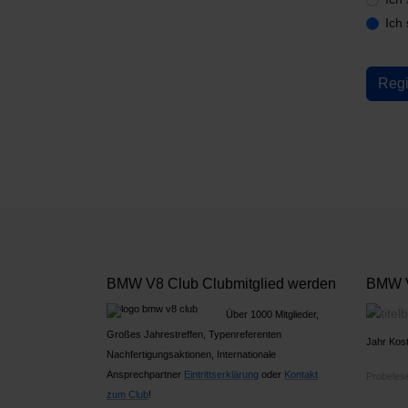
Date
Ich
Captch
Regi
BMW V8 Club Clubmitglied werden
BMW V
Über 1000 Mitglieder,
Großes Jahrestreffen, Typenreferenten
Jahr Kost
Nachfertigungsaktionen, Internationale
Ansprechpartner
Ein
trittserklärung
oder
Kontakt
Probelese
zum Club
!