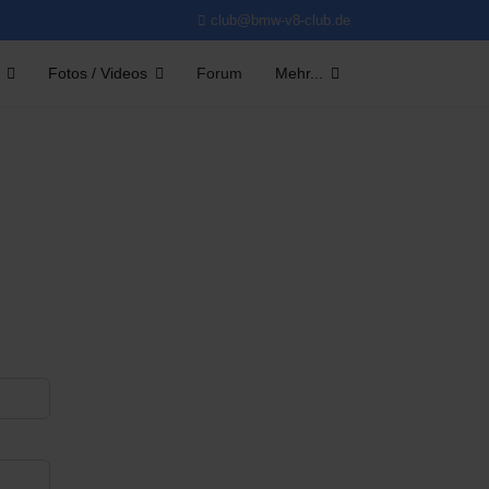
club@bmw-v8-club.de
Fotos / Videos
Forum
Mehr...