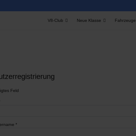
V8-Club
Neue Klasse
Fahrzeuge
tzerregistrierung
igtes Feld
*
zername
*