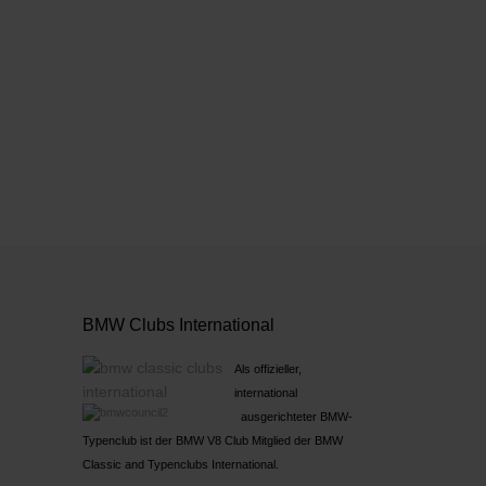
BMW Clubs International
Als offizieller,
international
ausgerichteter BMW-
Typenclub ist der BMW V8 Club Mitglied der BMW
Classic and Typenclubs International.