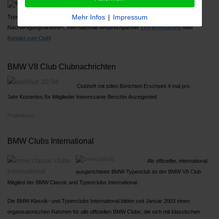
Über 1000 Mitglieder, Großes Jahrestreffen,
Mehr Infos
|
Impressum
Typenreferenten
Nachfertigungsaktionen, Internationale Ansprechpartner
Ein
trittserklärung
oder
Kontakt zum Club
!
BMW V8 Club Clubnachrichten
Clubheft mit tollen Berichten Erscheint 4 mal pro
Jahr Kostenlos für Mitglieder Interessante Berichte Anzeigenteil.
Probelesen..
BMW Clubs International
Als offizieller, international
ausgerichteter BMW-Typenclub ist der BMW V8 Club
Mitglied der BMW Classic and Typenclubs International.
Die BMW Klassik- und Typenclubs International bilden seit Januar 2003 einen
organisatorischen Rahmen für alle offiziellen BMW Clubs, die sich mit klassischen