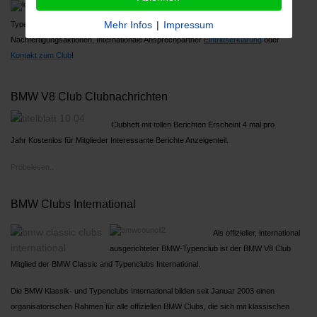
Über 1000 Mitglieder, Großes Jahrestreffen,
Mehr Infos
|
Impressum
Typenreferenten
Nachfertigungsaktionen, Internationale Ansprechpartner
Ein
trittserklärung
oder
Kontakt zum Club
!
BMW V8 Club Clubnachrichten
Clubheft mit tollen Berichten Erscheint 4 mal pro
Jahr Kostenlos für Mitglieder Interessante Berichte Anzeigenteil.
Probelesen..
BMW Clubs International
Als offizieller, international
ausgerichteter BMW-Typenclub ist der BMW V8 Club
Mitglied der BMW Classic and Typenclubs International.
Die BMW Klassik- und Typenclubs International bilden seit Januar 2003 einen
organisatorischen Rahmen für alle offiziellen BMW Clubs, die sich mit klassischen