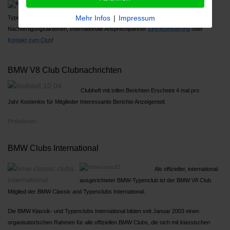
Über 1000 Mitglieder, Großes Jahrestreffen,
Mehr Infos
|
Impressum
Typenreferenten
Nachfertigungsaktionen, Internationale Ansprechpartner
Ein
trittserklärung
oder
Kontakt zum Club
!
BMW V8 Club Clubnachrichten
Clubheft mit tollen Berichten Erscheint 4 mal pro
Jahr Kostenlos für Mitglieder Interessante Berichte Anzeigenteil.
Probelesen..
BMW Clubs International
Als offizieller, international
ausgerichteter BMW-Typenclub ist der BMW V8 Club
Mitglied der BMW Classic and Typenclubs International.
Die BMW Klassik- und Typenclubs International bilden seit Januar 2003 einen
organisatorischen Rahmen für alle offiziellen BMW Clubs, die sich mit klassischen