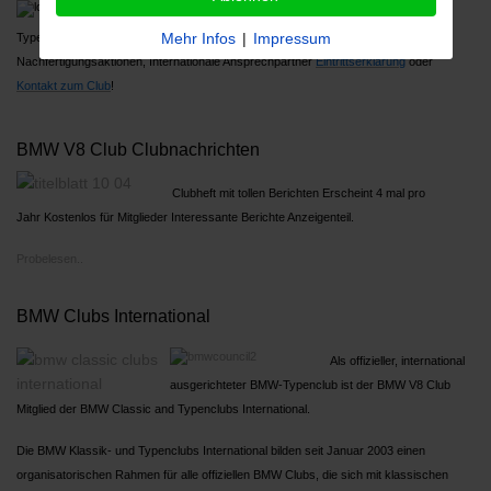
Über 1000 Mitglieder, Großes Jahrestreffen,
Mehr Infos
|
Impressum
Typenreferenten
Nachfertigungsaktionen, Internationale Ansprechpartner
Ein
trittserklärung
oder
Kontakt zum Club
!
BMW V8 Club Clubnachrichten
Clubheft mit tollen Berichten Erscheint 4 mal pro
Jahr Kostenlos für Mitglieder Interessante Berichte Anzeigenteil.
Probelesen..
BMW Clubs International
Als offizieller, international
ausgerichteter BMW-Typenclub ist der BMW V8 Club
Mitglied der BMW Classic and Typenclubs International.
Die BMW Klassik- und Typenclubs International bilden seit Januar 2003 einen
organisatorischen Rahmen für alle offiziellen BMW Clubs, die sich mit klassischen