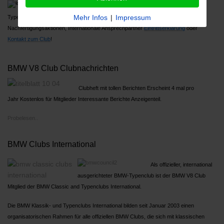
Über 1000 Mitglieder, Großes Jahrestreffen,
Mehr Infos
|
Impressum
Typenreferenten
Nachfertigungsaktionen, Internationale Ansprechpartner
Ein
trittserklärung
oder
Kontakt zum Club
!
BMW V8 Club Clubnachrichten
Clubheft mit tollen Berichten Erscheint 4 mal pro
Jahr Kostenlos für Mitglieder Interessante Berichte Anzeigenteil.
Probelesen..
BMW Clubs International
Als offizieller, international
ausgerichteter BMW-Typenclub ist der BMW V8 Club
Mitglied der BMW Classic and Typenclubs International.
Die BMW Klassik- und Typenclubs International bilden seit Januar 2003 einen
organisatorischen Rahmen für alle offiziellen BMW Clubs, die sich mit klassischen