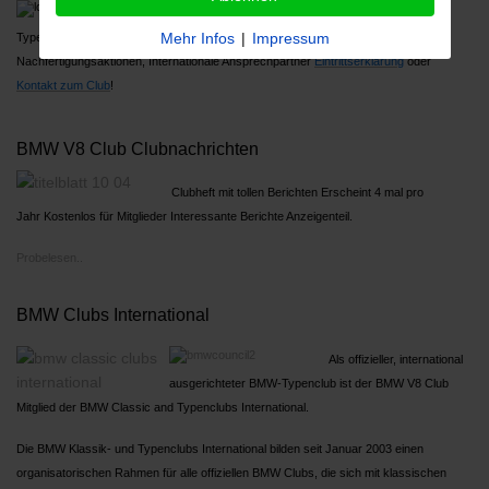
Über 1000 Mitglieder, Großes Jahrestreffen,
Mehr Infos
|
Impressum
Typenreferenten
Nachfertigungsaktionen, Internationale Ansprechpartner
Ein
trittserklärung
oder
Kontakt zum Club
!
BMW V8 Club Clubnachrichten
Clubheft mit tollen Berichten Erscheint 4 mal pro
Jahr Kostenlos für Mitglieder Interessante Berichte Anzeigenteil.
Probelesen..
BMW Clubs International
Als offizieller, international
ausgerichteter BMW-Typenclub ist der BMW V8 Club
Mitglied der BMW Classic and Typenclubs International.
Die BMW Klassik- und Typenclubs International bilden seit Januar 2003 einen
organisatorischen Rahmen für alle offiziellen BMW Clubs, die sich mit klassischen