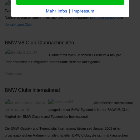
Über 1000 Mitglieder, Großes Jahrestreffen,
Mehr Infos
|
Impressum
Typenreferenten
Nachfertigungsaktionen, Internationale Ansprechpartner
Ein
trittserklärung
oder
Kontakt zum Club
!
BMW V8 Club Clubnachrichten
Clubheft mit tollen Berichten Erscheint 4 mal pro
Jahr Kostenlos für Mitglieder Interessante Berichte Anzeigenteil.
Probelesen..
BMW Clubs International
Als offizieller, international
ausgerichteter BMW-Typenclub ist der BMW V8 Club
Mitglied der BMW Classic and Typenclubs International.
Die BMW Klassik- und Typenclubs International bilden seit Januar 2003 einen
organisatorischen Rahmen für alle offiziellen BMW Clubs, die sich mit klassischen