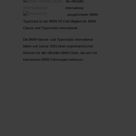
Als offizieller,
international
ausgerichteter BMW-
Typenclub ist der BMW V8 Club Mitglied der BMW
Classic and Typenclubs International.
Die BMW Klassik- und Typenclubs International
bilden seit Januar 2003 einen organisatorischen
Rahmen für alle offiziellen BMW Clubs, die sich mit
klassischen BMW Fahrzeugen befassen.