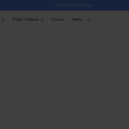
club@bmw-v8-club.de
Fotos / Videos
Forum
Mehr...