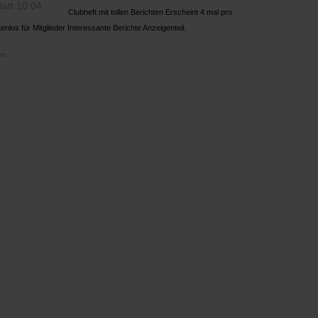
Clubheft mit tollen Berichten Erscheint 4 mal pro
enlos für Mitglieder Interessante Berichte Anzeigenteil.
n..