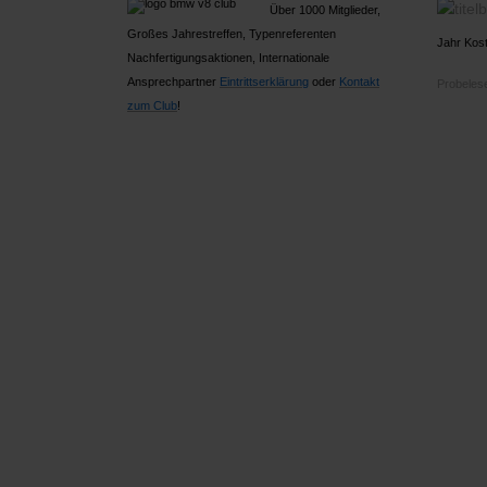
Über 1000 Mitglieder,
Großes Jahrestreffen, Typenreferenten
Jahr Kost
Nachfertigungsaktionen, Internationale
Ansprechpartner
Ein
trittserklärung
oder
Kontakt
Probelese
zum Club
!