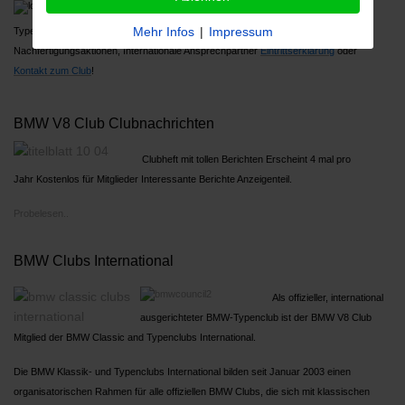
Über 1000 Mitglieder, Großes Jahrestreffen,
Mehr Infos
|
Impressum
Typenreferenten
Nachfertigungsaktionen, Internationale Ansprechpartner
Ein
trittserklärung
oder
Kontakt zum Club
!
BMW V8 Club Clubnachrichten
Clubheft mit tollen Berichten Erscheint 4 mal pro
Jahr Kostenlos für Mitglieder Interessante Berichte Anzeigenteil.
Probelesen..
BMW Clubs International
Als offizieller, international
ausgerichteter BMW-Typenclub ist der BMW V8 Club
Mitglied der BMW Classic and Typenclubs International.
Die BMW Klassik- und Typenclubs International bilden seit Januar 2003 einen
organisatorischen Rahmen für alle offiziellen BMW Clubs, die sich mit klassischen