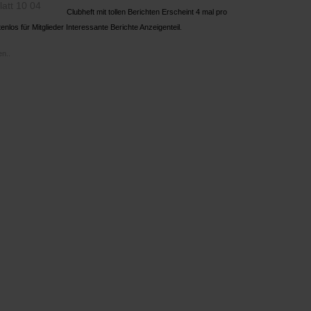
Clubheft mit tollen Berichten Erscheint 4 mal pro
enlos für Mitglieder Interessante Berichte Anzeigenteil.
n..