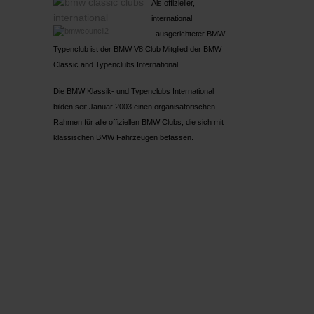
Als offizieller,
international
ausgerichteter BMW-
Typenclub ist der BMW V8 Club Mitglied der BMW
Classic and Typenclubs International.
Die BMW Klassik- und Typenclubs International
bilden seit Januar 2003 einen organisatorischen
Rahmen für alle offiziellen BMW Clubs, die sich mit
klassischen BMW Fahrzeugen befassen.