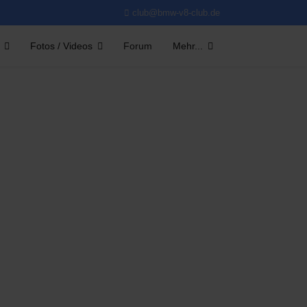
club@bmw-v8-club.de
Fotos / Videos
Forum
Mehr...