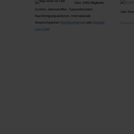
Über 1000 Mitglieder,
Großes Jahrestreffen, Typenreferenten
Jahr Kost
Nachfertigungsaktionen, Internationale
Ansprechpartner
Ein
trittserklärung
oder
Kontakt
Probelese
zum Club
!