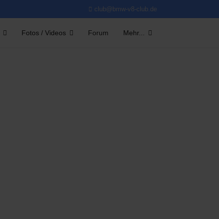
club@bmw-v8-club.de
Fotos / Videos
Forum
Mehr...