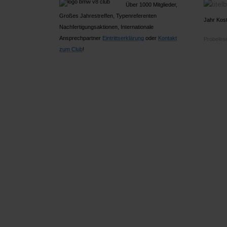
Über 1000 Mitglieder,
Großes Jahrestreffen, Typenreferenten
Jahr Kost
Nachfertigungsaktionen, Internationale
Ansprechpartner
Ein
trittserklärung
oder
Kontakt
Probelese
zum Club
!