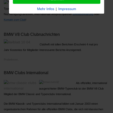
Über 1000 Mitglieder, Großes Jahrestreffen,
Mehr Infos
|
Impressum
Typenreferenten
Nachfertigungsaktionen, Internationale Ansprechpartner
Ein
trittserklärung
oder
Kontakt zum Club
!
BMW V8 Club Clubnachrichten
Clubheft mit tollen Berichten Erscheint 4 mal pro
Jahr Kostenlos für Mitglieder Interessante Berichte Anzeigenteil.
Probelesen..
BMW Clubs International
Als offizieller, international
ausgerichteter BMW-Typenclub ist der BMW V8 Club
Mitglied der BMW Classic and Typenclubs International.
Die BMW Klassik- und Typenclubs International bilden seit Januar 2003 einen
organisatorischen Rahmen für alle offiziellen BMW Clubs, die sich mit klassischen