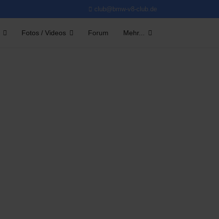
club@bmw-v8-club.de
Fotos / Videos
Forum
Mehr...