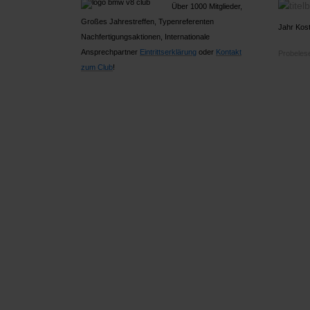
Über 1000 Mitglieder,
Großes Jahrestreffen, Typenreferenten
Jahr Kost
Nachfertigungsaktionen, Internationale
Ansprechpartner
Ein
trittserklärung
oder
Kontakt
Probelese
zum Club
!