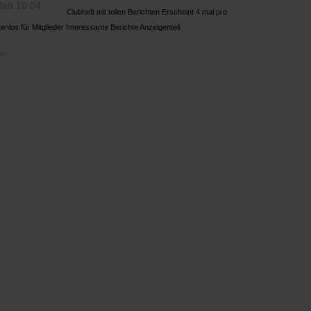
Clubheft mit tollen Berichten Erscheint 4 mal pro
enlos für Mitglieder Interessante Berichte Anzeigenteil.
n..