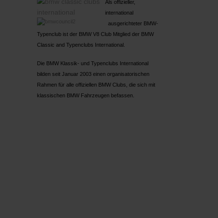
Als offizieller,
international
ausgerichteter BMW-
Typenclub ist der BMW V8 Club Mitglied der BMW
Classic and Typenclubs International.
Die BMW Klassik- und Typenclubs International
bilden seit Januar 2003 einen organisatorischen
Rahmen für alle offiziellen BMW Clubs, die sich mit
klassischen BMW Fahrzeugen befassen.