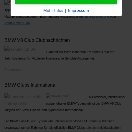
Über 1000 Mitglieder, Großes Jahrestreffen,
Mehr Infos
|
Impressum
Typenreferenten
Nachfertigungsaktionen, Internationale Ansprechpartner
Ein
trittserklärung
oder
Kontakt zum Club
!
BMW V8 Club Clubnachrichten
Clubheft mit tollen Berichten Erscheint 4 mal pro
Jahr Kostenlos für Mitglieder Interessante Berichte Anzeigenteil.
Probelesen..
BMW Clubs International
Als offizieller, international
ausgerichteter BMW-Typenclub ist der BMW V8 Club
Mitglied der BMW Classic and Typenclubs International.
Die BMW Klassik- und Typenclubs International bilden seit Januar 2003 einen
organisatorischen Rahmen für alle offiziellen BMW Clubs, die sich mit klassischen