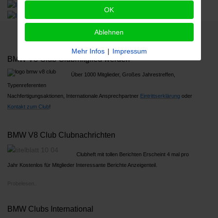
OK
Ablehnen
Mehr Infos
|
Impressum
BMW V8 Club Clubmitglied werden
Über 1000 Mitglieder, Großes Jahrestreffen,
Typenreferenten
Nachfertigungsaktionen, Internationale Ansprechpartner
Ein
trittserklärung
oder
Kontakt zum Club
!
BMW V8 Club Clubnachrichten
Clubheft mit tollen Berichten Erscheint 4 mal pro
Jahr Kostenlos für Mitglieder Interessante Berichte Anzeigenteil.
Probelesen..
BMW Clubs International