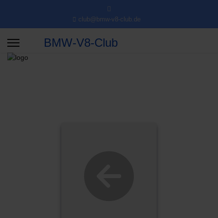
club@bmw-v8-club.de
BMW-V8-Club