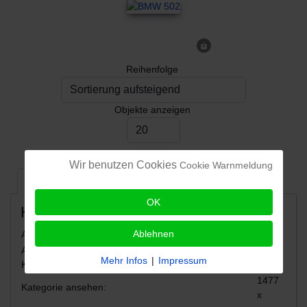
Reihenfolge
Objekte anzeigen
Wir benutzen Cookies
Cookie Warnmeldung
Statistik
OK
Kategorie
Ablehnen
Anzahl an veröffentlichten Bildern in der Kategorie:
5
Anzahl an nicht veröffentlichten Bildern in der
0
Mehr Infos
|
Impressum
Kategorie:
1477
Kategorie ansehen:
x