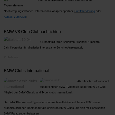
Typenreferenten
Nachfertigungsaktionen, Internationale Ansprechpartner
Ein
trittserklärung
oder
Kontakt zum Club
!
BMW V8 Club Clubnachrichten
Clubheft mit tollen Berichten Erscheint 4 mal pro
Jahr Kostenlos für Mitglieder Interessante Berichte Anzeigenteil.
Probelesen..
BMW Clubs International
Als offizieller, international
ausgerichteter BMW-Typenclub ist der BMW V8 Club
Mitglied der BMW Classic and Typenclubs International.
Die BMW Klassik- und Typenclubs International bilden seit Januar 2003 einen
organisatorischen Rahmen für alle offiziellen BMW Clubs, die sich mit klassischen
BMW Fahrzeugen befassen.