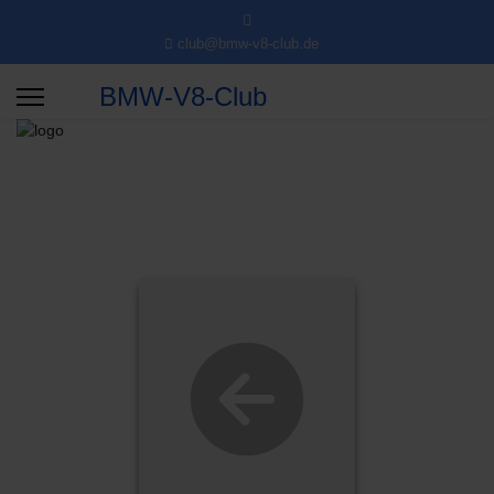
club@bmw-v8-club.de
BMW-V8-Club