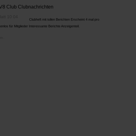
8 Club Clubnachrichten
Clubheft mit tollen Berichten Erscheint 4 mal pro
enlos für Mitglieder Interessante Berichte Anzeigenteil.
n..