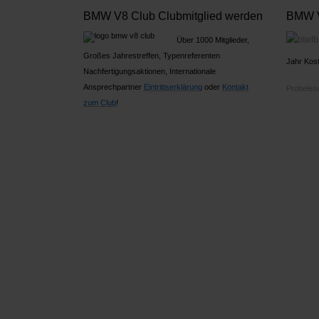
BMW V8 Club Clubmitglied werden
BMW V
Über 1000 Mitglieder,
Großes Jahrestreffen, Typenreferenten
Jahr Kost
Nachfertigungsaktionen, Internationale
Ansprechpartner
Ein
trittserklärung
oder
Kontakt
Probelese
zum Club
!