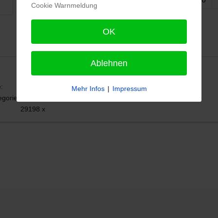
Objekte
Seite 9
Cookie Warnmeldung
anzeigen
von 34
OK
Ablehnen
:
662
Mehr Infos
|
Impressum
egorie:
0
29198 x