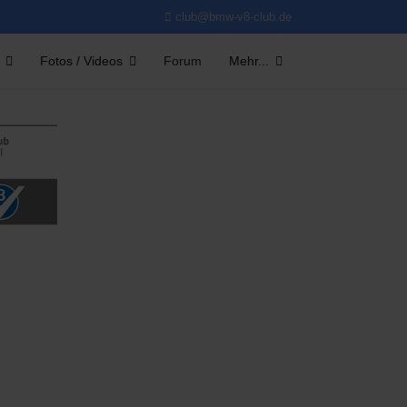
club@bmw-v8-club.de
Fotos / Videos
Forum
Mehr...