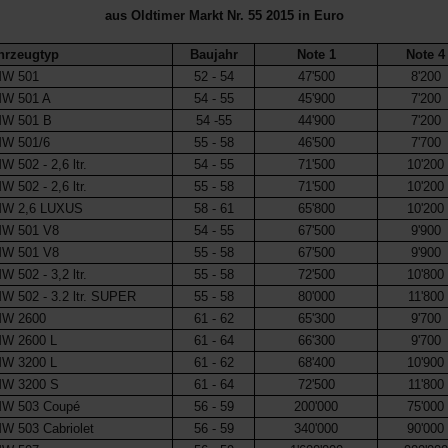
aus Oldtimer Markt Nr. 55 2015 in Euro
hrzeugtyp
Baujahr
Note 1
Note 4
W 501
52 - 54
47'500
8'200
W 501 A
54 - 55
45'900
7'200
W 501 B
54 -55
44'900
7'200
W 501/6
55 - 58
46'500
7'700
 502 - 2,6 ltr.
54 - 55
71'500
10'200
 502 - 2,6 ltr.
55 - 58
71'500
10'200
W 2,6 LUXUS
58 - 61
65'800
10'200
W 501
V8
54 - 55
67'500
9'900
W 501
V8
55 - 58
67'500
9'900
 502 - 3,2 ltr.
55 - 58
72'500
10'800
W 502 - 3.2 ltr. SUPER
55 - 58
80'000
11'800
W 2600
61 - 62
65'300
9'700
W 2600
L
61 - 64
66'300
9'700
W 3200 L
61 - 62
68'400
10'900
W 3200 S
61 - 64
72'500
11'800
W 503 Coupé
56 - 59
200'000
75'000
W 503 Cabriolet
56 - 59
340'000
90'000