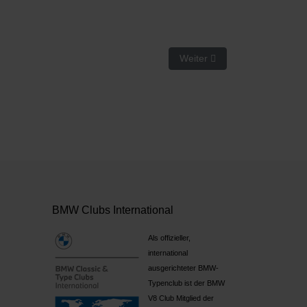
Nächster Beitrag: Preisentw
Weiter
BMW Clubs International
Als offizieller,
international
ausgerichteter BMW-
Typenclub ist der BMW
V8 Club Mitglied der