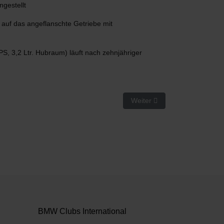
gestellt
auf das angeflanschte Getriebe mit
, 3,2 Ltr. Hubraum) läuft nach zehnjähriger
Nächster Beitrag: Vom V8 un
Weiter
BMW Clubs International