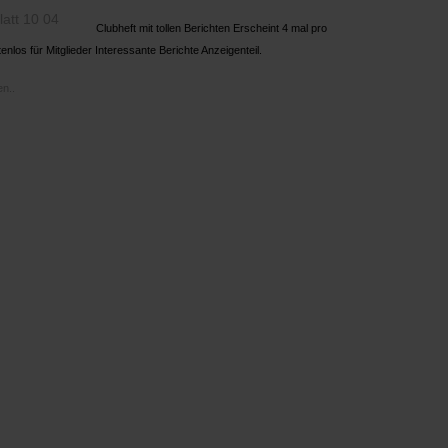
Clubheft mit tollen Berichten Erscheint 4 mal pro
enlos für Mitglieder Interessante Berichte Anzeigenteil.
n..