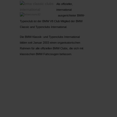
Als offizieller,
international
ausgerichteter BMW-
Typenclub ist der BMW V8 Club Mitglied der BMW
Classic and Typenclubs International.
Die BMW Klassik- und Typenclubs International
bilden seit Januar 2003 einen organisatorischen
Rahmen für alle offiziellen BMW Clubs, die sich mit
klassischen BMW Fahrzeugen befassen.