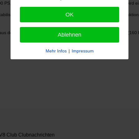
 PS, 2,6 Ltr. Hubraum) und 3200 L (140 PS, 3,2 Ltr. Hubraum) wird ein
OK
bilisatoren vorne und Panhardstab hinten. Umstellung der Produktion 
s den Modellen 2600 L (110 PS, 2,6 Ltr. Hubraum) und 3200 S (160 PS
Ablehnen
Mehr Infos
|
Impressum
8 Club Clubnachrichten