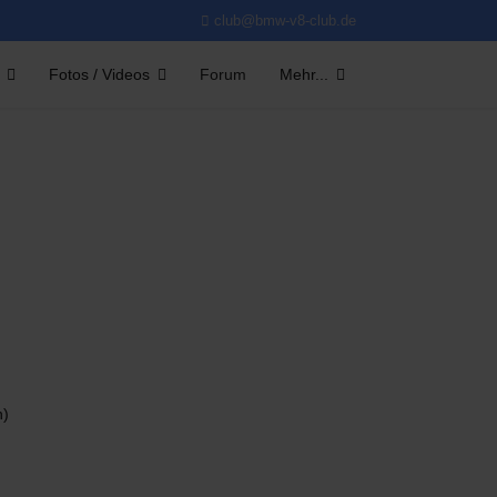
club@bmw-v8-club.de
Fotos / Videos
Forum
Mehr...
n)