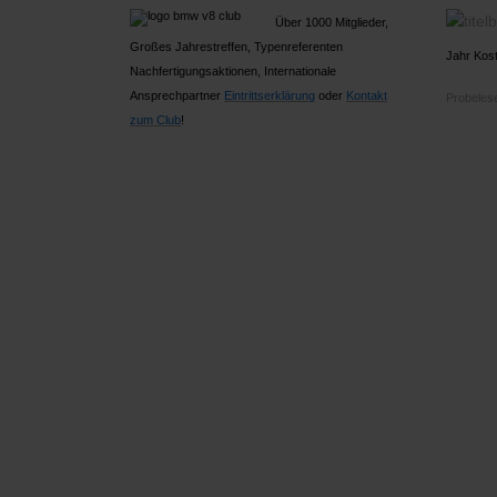
Über 1000 Mitglieder,
Großes Jahrestreffen, Typenreferenten
Jahr Kost
Nachfertigungsaktionen, Internationale
Ansprechpartner
Ein
trittserklärung
oder
Kontakt
Probelese
zum Club
!