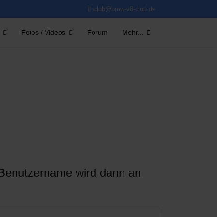
club@bmw-v8-club.de
Fotos / Videos
Forum
Mehr...
r Benutzername wird dann an