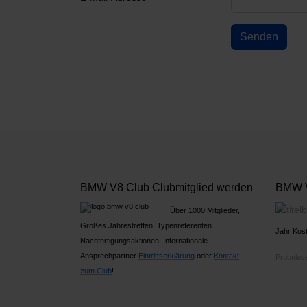
Captcha
*
Senden
BMW V8 Club Clubmitglied werden
BMW V
Über 1000 Mitglieder,
Großes Jahrestreffen, Typenreferenten
Jahr Kost
Nachfertigungsaktionen, Internationale
Ansprechpartner
Ein
trittserklärung
oder
Kontakt
Probelese
zum Club
!