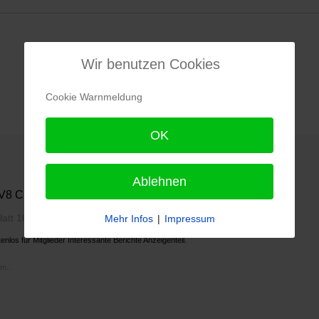
Wir benutzen Cookies
Cookie Warnmeldung
OK
Ablehnen
8 Club Clubnachrichten
Mehr Infos
|
Impressum
Clubheft mit tollen Berichten Erscheint 4 mal pro
enlos für Mitglieder Interessante Berichte Anzeigenteil.
n..