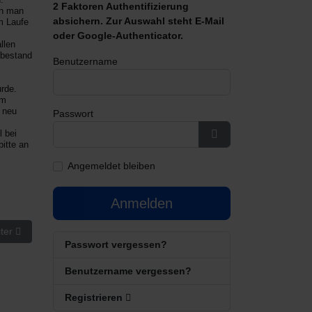
2 Faktoren Authentifizierung
nn man
absichern. Zur Auswahl steht E-Mail
m Laufe
oder Google-Authenticator.
llen
 bestand
Benutzername
urde.
em
 neu
Passwort
 bei
bitte an
Passwort anzeigen
Angemeldet bleiben
Anmelden
hster Beitrag: Öldruckanzeige
ter
Passwort vergessen?
Benutzername vergessen?
Registrieren