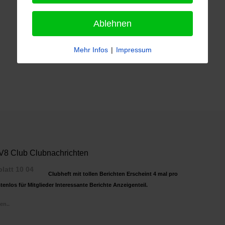
Ablehnen
Mehr Infos
|
Impressum
8 Club Clubnachrichten
Clubheft mit tollen Berichten Erscheint 4 mal pro
tenlos für Mitglieder Interessante Berichte Anzeigenteil.
en..