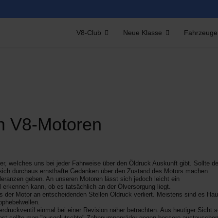
V8-Club
Neue Klasse
Fahrzeuge
n V8-Motoren
er, weIches
uns bei jeder Fahrweise über den Öldruck Auskunft gibt. Sollte de
n sich durchaus ernsthafte Gedanken über den Zustand des Motors machen.
Toleranzen geben. An unseren Motoren lässt sich jedoch leicht ein
 erkennen kann, ob es tatsächlich an der Ölversorgung liegt.
s der Motor an entscheidenden Stellen Öldruck verliert. Meistens sind es Hau
pphebelwellen.
rdruckventil einmal bei einer Revision näher
betrachten. Aus heutiger Sicht s
dest sollte man "ausgelutschte" Zahnpumpenräder gegen bessere austauschen