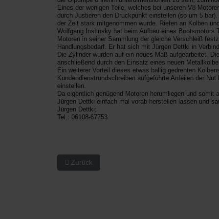
Eines der wenigen Teile, welches bei unseren V8 Motore
durch Justieren den Druckpunkt einstellen (so um 5 bar).
der Zeit stark mitgenommen wurde. Riefen an Kolben und Z
Wolfgang Instinsky hat beim Aufbau eines Bootsmotors Ty
Motoren in seiner Sammlung der gleiche Verschleiß festzu
Handlungsbedarf. Er hat sich mit Jürgen Dettki in Verb
Die Zylinder wurden auf ein neues Maß aufgearbeitet. Di
anschließend durch den Einsatz eines neuen Metallkolben
Ein weiterer Vorteil dieses etwas ballig gedrehten Kolb
Kundendienstrundschreiben aufgeführte Anfeilen der Nu
einstellen.
Da eigentlich genügend Motoren herumliegen und somit a
Jürgen Dettki einfach mal vorab herstellen lassen und sa
Jürgen Dettki;
Tel.: 06108-67753
Vorheriger Beitrag: Motoraumverschluß beim BM
Zurück