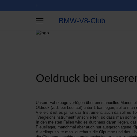
BMW-V8-Club
Oeldruck bei unsere
Unsere Fahrzeuge verfügen über ein manuelles Manomet
Öldruck (z.B. bei Leerlauf) unter 1 bar
liegen, sollte ma
Vielleicht ist es ja nur das Instrument, auch da soll es 
"Vergleichsinstrument" anschließen, so dass man schnell
In den meisten Fällen wird es durchaus daran liegen, das
Pleuellager, manchmal aber auch nur ausgeschlagene Ki
Allerdings sollte man. durchaus die Olpumpe und das Ube
die Ölpumpe ohnehin unterdimensioniert zu sein, zumin