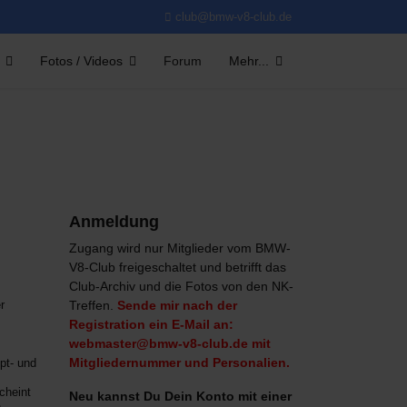
club@bmw-v8-club.de
Fotos / Videos
Forum
Mehr...
Anmeldung
Zugang wird nur Mitglieder vom BMW-
V8-Club freigeschaltet und betrifft das
Club-Archiv und die Fotos von den NK-
r
Treffen.
Sende mir nach der
Registration ein E-Mail an:
webmaster@bmw-v8-club.de mit
Mitgliedernummer und Personalien.
pt- und
cheint
Neu kannst Du Dein Konto mit einer
.