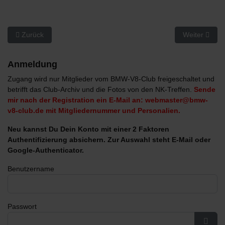
Vorheriger Beitrag: Blinkerschalter Reparatur
Nächster Bei
Zurück
Weiter
Anmeldung
Zugang wird nur Mitglieder vom BMW-V8-Club freigeschaltet und
betrifft das Club-Archiv und die Fotos von den NK-Treffen.
Sende
mir nach der Registration ein E-Mail an: webmaster@bmw-
v8-club.de mit Mitgliedernummer und Personalien.
Neu kannst Du Dein Konto mit einer 2 Faktoren
Authentifizierung absichern. Zur Auswahl steht E-Mail oder
Google-Authenticator.
Benutzername
Passwort