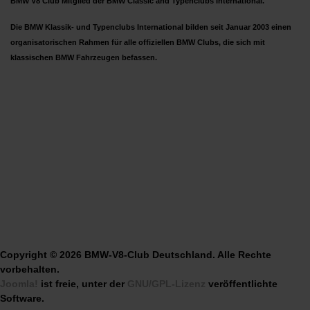
BMW V8 Club Mitglied der BMW Classic and Typenclubs International.
Die BMW Klassik- und Typenclubs International bilden seit Januar 2003 einen
organisatorischen Rahmen für alle offiziellen BMW Clubs, die sich mit
klassischen BMW Fahrzeugen befassen.
Copyright © 2026 BMW-V8-Club Deutschland. Alle Rechte
vorbehalten.
Joomla!
ist freie, unter der
GNU/GPL-Lizenz
veröffentlichte
Software.