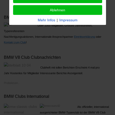
Ablehnen
BMW V8 Club Clubmitglied werden
Mehr Infos
|
Impressum
Über 1000 Mitglieder, Großes Jahrestreffen,
Typenreferenten
Nachfertigungsaktionen, Internationale Ansprechpartner
Ein
trittserklärung
oder
Kontakt zum Club
!
BMW V8 Club Clubnachrichten
Clubheft mit tollen Berichten Erscheint 4 mal pro
Jahr Kostenlos für Mitglieder Interessante Berichte Anzeigenteil.
Probelesen..
BMW Clubs International
Als offizieller, international
ausgerichteter BMW-Typenclub ist der BMW V8 Club