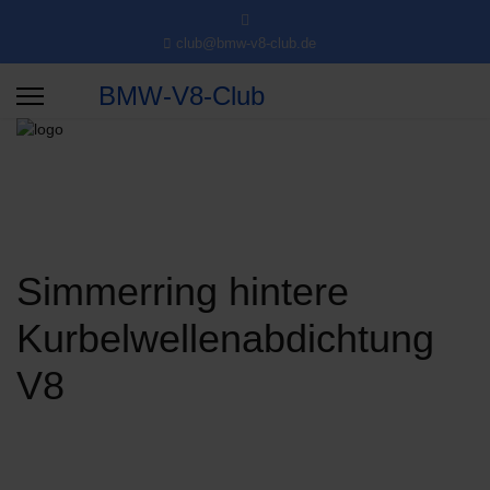
club@bmw-v8-club.de
BMW-V8-Club
Simmerring hintere
Kurbelwellenabdichtung
V8