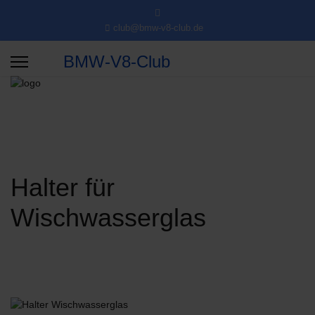
club@bmw-v8-club.de
BMW-V8-Club
Halter für
Wischwasserglas