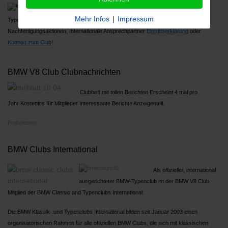
Über 1000 Mitglieder, Großes Jahrestreffen,
Mehr Infos
|
Impressum
Typenreferenten
Nachfertigungsaktionen, Internationale Ansprechpartner
Ein
trittserklärung
oder
Kontakt zum Club
!
BMW V8 Club Clubnachrichten
Clubheft mit tollen Berichten Erscheint 4 mal pro
Jahr Kostenlos für Mitglieder Interessante Berichte Anzeigenteil.
Probelesen..
BMW Clubs International
Als offizieller, international
ausgerichteter BMW-Typenclub ist der BMW V8 Club
Mitglied der BMW Classic and Typenclubs International.
Die BMW Klassik- und Typenclubs International bilden seit Januar 2003 einen
organisatorischen Rahmen für alle offiziellen BMW Clubs, die sich mit klassischen