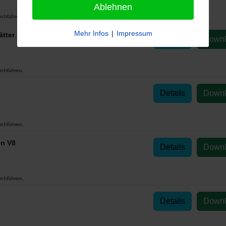
Ablehnen
rchführen.
Mehr Infos
|
Impressum
ätter
Details
Down
rchführen.
Details
Down
rchführen.
en V8
Details
Down
rchführen.
Details
Down