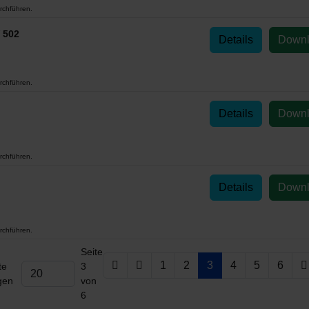
rchführen.
 502
Details
Down
rchführen.
Details
Down
rchführen.
Details
Down
rchführen.
Seite
1
2
3
4
5
6
te
3
gen
von
6